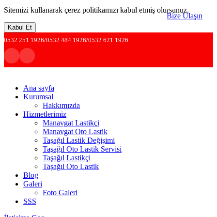
Sitemizi kullanarak çerez politikamızı kabul etmiş olursunuz.
Bize Ulaşın
Kabul Et
0532 251 1926/0532 484 1926/0532 621 1926
Ana sayfa
Kurumsal
Hakkımızda
Hizmetlerimiz
Manavgat Lastikçi
Manavgat Oto Lastik
Taşağıl Lastik Değişimi
Taşağıl Oto Lastik Servisi
Taşağıl Lastikçi
Taşağıl Oto Lastik
Blog
Galeri
Foto Galeri
SSS