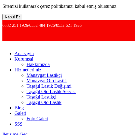
Sitemizi kullanarak çerez politikamızı kabul etmiş olursunuz.
Kabul Et
0532 251 1926/0532 484 1926/0532 621 1926
Ana sayfa
Kurumsal
Hakkımızda
Hizmetlerimiz
Manavgat Lastikçi
Manavgat Oto Lastik
Taşağıl Lastik Değişimi
Taşağıl Oto Lastik Servisi
Taşağıl Lastikçi
Taşağıl Oto Lastik
Blog
Galeri
Foto Galeri
SSS
İletişime Geç